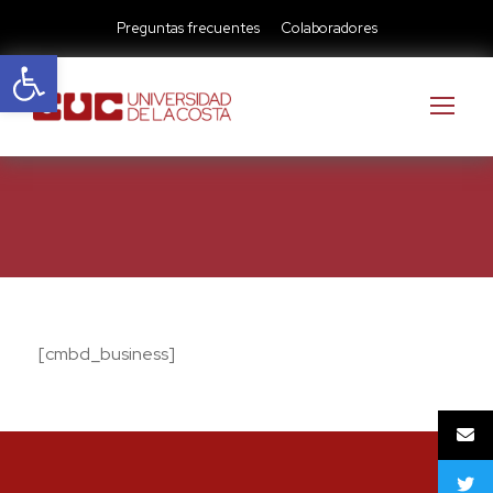
Preguntas frecuentes
Colaboradores
Abrir barra de herramientas
[cmbd_business]