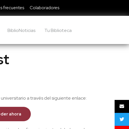
s frecuentes
Colaboradores
BiblioNoticias
Tu Biblioteca
st
niversitario a través del siguiente enlace:
der ahora