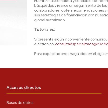
Fuente más completa y confiable de inform
búsquedas y realice un seguimiento de las
colaboradores, obtén recomendaciones y al
sus estrategias de financiación con nuestro 
global autorizado
Tutoriales:
Si presenta algún inconveniente comuníque
electrónico:
consultaespecializada@cuc.e
Para capacitaciones haga click en el siguie
Accesos directos
Bases de datos