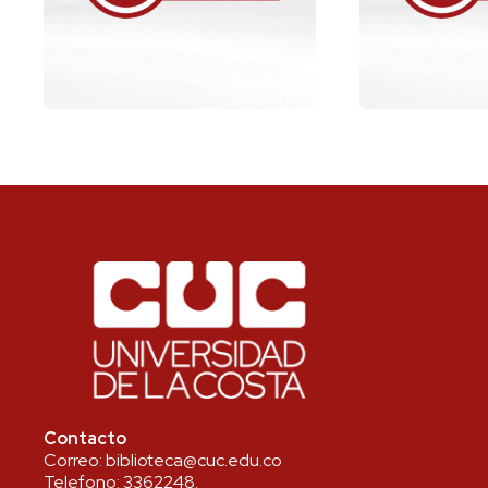
Contacto
Correo:
biblioteca@cuc.edu.co
Telefono:
3362248
.