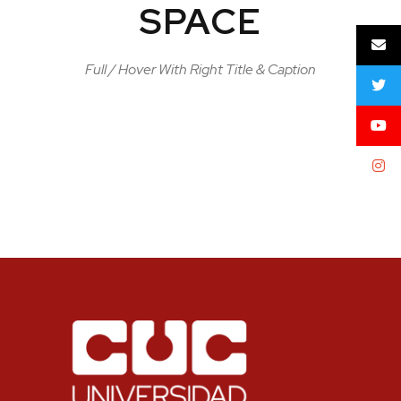
SPACE
Full / Hover With Right Title & Caption