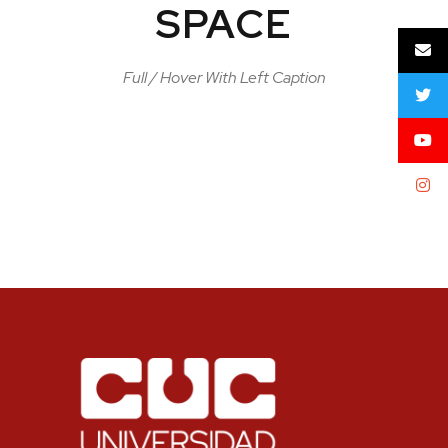
SPACE
Full / Hover With Left Caption