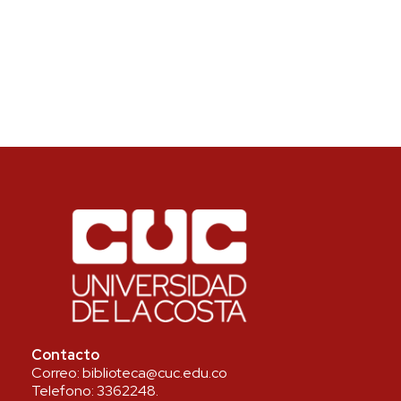
Contacto
Correo:
biblioteca@cuc.edu.co
Telefono:
3362248
.