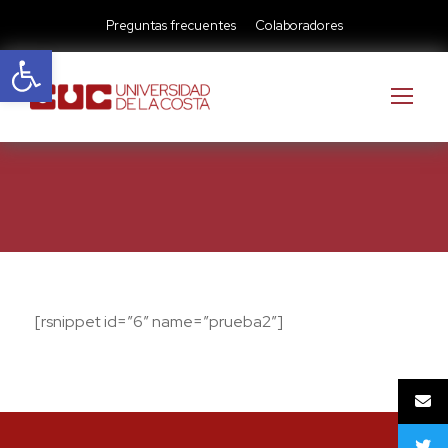
Preguntas frecuentes
Colaboradores
Abrir barra de herramientas
[rsnippet id=”6″ name=”prueba2″]