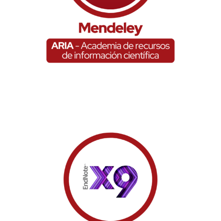
EndNote