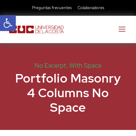
Preguntas frecuentes
Colaboradores
Abrir barra de herramientas
No Excerpt, With Space
Portfolio Masonry
4 Columns No
Space