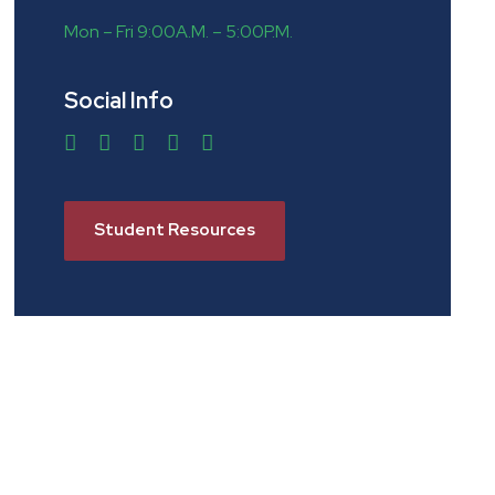
Mon – Fri 9:00A.M. – 5:00P.M.
Social Info
Student Resources