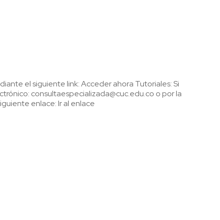
nte el siguiente link: Acceder ahora Tutoriales: Si
trónico: consultaespecializada@cuc.edu.co o por la
guiente enlace: Ir al enlace