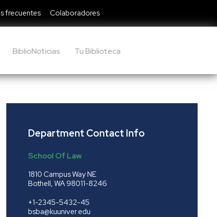
s frecuentes
Colaboradores
BiblioNoticias
Tu Biblioteca
Department Contact Info
School Of Law
1810 Campus Way NE
Bothell, WA 98011-8246
+1-2345-5432-45
bsba@kuuniver.edu