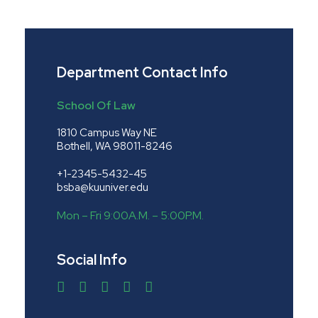
Department Contact Info
School Of Law
1810 Campus Way NE
Bothell, WA 98011-8246
+1-2345-5432-45
bsba@kuuniver.edu
Mon – Fri 9:00A.M. – 5:00P.M.
Social Info