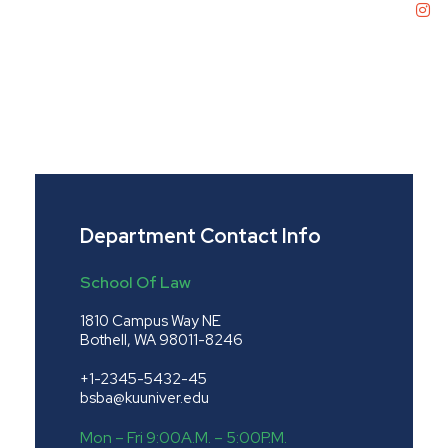
Department Contact Info
School Of Law
1810 Campus Way NE
Bothell, WA 98011-8246
+1-2345-5432-45
bsba@kuuniver.edu
Mon – Fri 9:00A.M. – 5:00P.M.