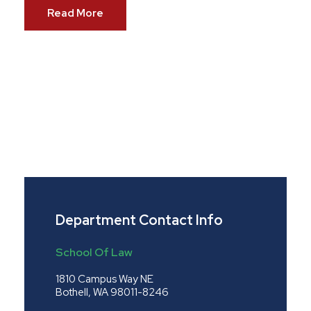
Read More
Department Contact Info
School Of Law
1810 Campus Way NE
Bothell, WA 98011-8246