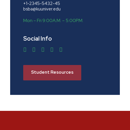
+1-2345-5432-45
bsba@kuuniver.edu
Mon – Fri 9:00A.M. – 5:00P.M.
Social Info
Student Resources