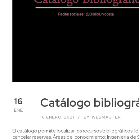
Catálogo bibliogr
16
ENE
16 ENERO, 2021
BY
WEBMASTER
El catálogo permite localizar los recursos bibliográficos. 
cancelar reservas. Áreas del conocimiento: Ingeniería d