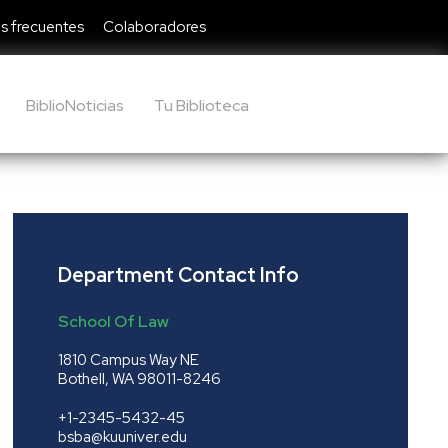
s frecuentes
Colaboradores
BiblioNoticias
Tu Biblioteca
Department Contact Info
School Of Law
1810 Campus Way NE
Bothell, WA 98011-8246
+1-2345-5432-45
bsba@kuuniver.edu