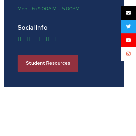
Mon – Fri 9:00A.M. – 5:00P.M.
Social Info
Student Resources