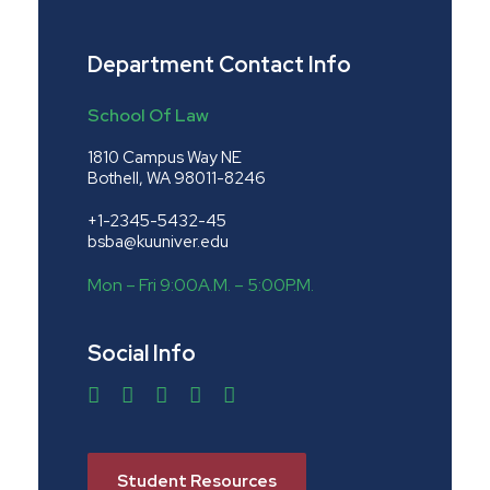
Department Contact Info
School Of Law
1810 Campus Way NE
Bothell, WA 98011-8246
+1-2345-5432-45
bsba@kuuniver.edu
Mon – Fri 9:00A.M. – 5:00P.M.
Social Info
Student Resources