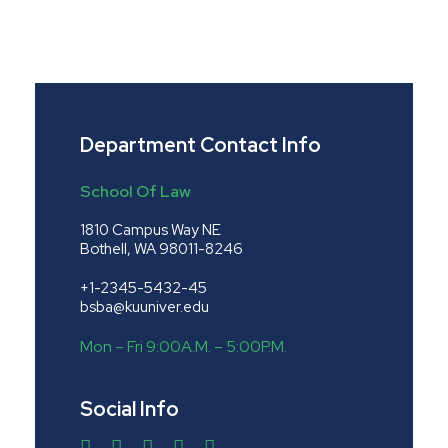
Department Contact Info
School Of Law
1810 Campus Way NE
Bothell, WA 98011-8246
+1-2345-5432-45
bsba@kuuniver.edu
Mon – Fri 9:00A.M. – 5:00P.M.
Social Info