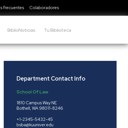
s frecuentes
Colaboradores
BiblioNoticias
Tu Biblioteca
Department Contact Info
School Of Law
1810 Campus Way NE
Bothell, WA 98011-8246
+1-2345-5432-45
bsba@kuuniver.edu