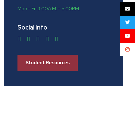
Mon – Fri 9:00A.M. – 5:00P.M.
Social Info
Student Resources