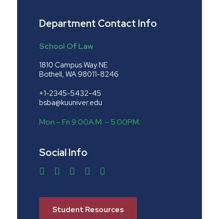
Department Contact Info
School Of Law
1810 Campus Way NE
Bothell, WA 98011-8246
+1-2345-5432-45
bsba@kuuniver.edu
Mon – Fri 9:00A.M. – 5:00P.M.
Social Info
Student Resources